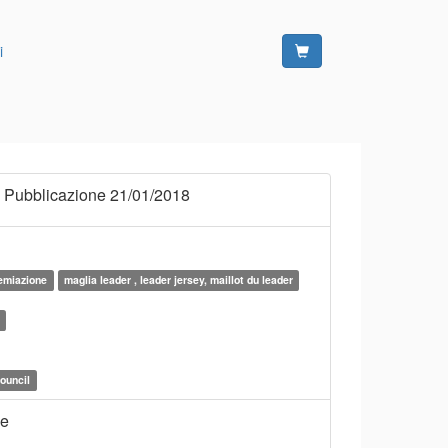
i
 Pubblicazione 21/01/2018
remiazione
maglia leader , leader jersey, maillot du leader
ouncil
ne