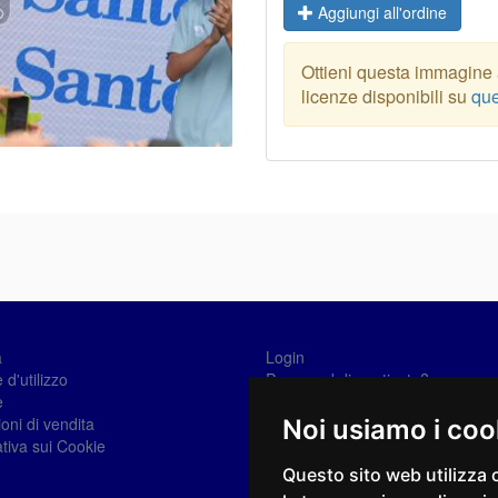
Aggiungi all'ordine
Ottieni questa immagine a
licenze disponibili su
que
a
Login
 d'utilizzo
Password dimenticata?
e
Registrati
oni di vendita
Noi usiamo i coo
tiva sui Cookie
Questo sito web utilizza 