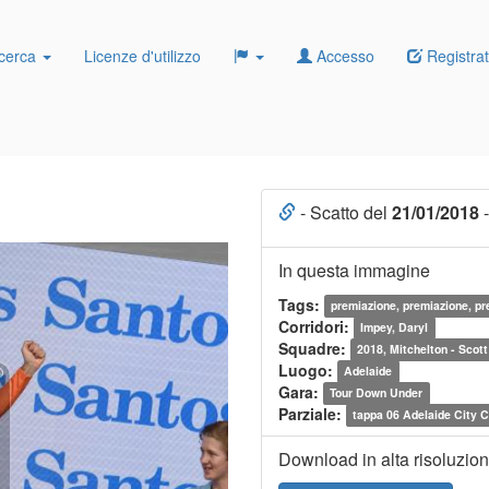
cerca
Licenze d'utilizzo
Accesso
Registrat
- Scatto del
21/01/2018
-
In questa immagine
Tags:
premiazione, premiazione, p
Corridori:
Impey, Daryl
Squadre:
2018, Mitchelton - Scott
Luogo:
Adelaide
Gara:
Tour Down Under
Parziale:
tappa 06 Adelaide City C
Download in alta risoluzio