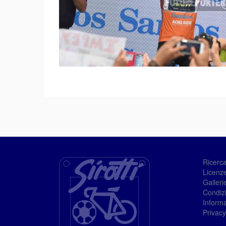
Ricerc
Licenze
Galleri
Condizi
Informa
Privacy