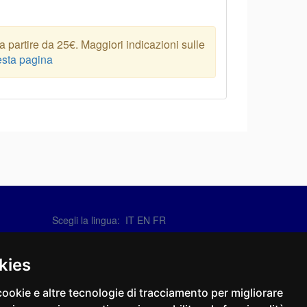
 partire da 25€. Maggiori indicazioni sulle
sta pagina
Scegli la lingua: IT
EN
FR
Contattaci
info@sirotti.it
kies
Tel.(+39) 0547 24467
cookie e altre tecnologie di tracciamento per migliorare
Social