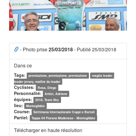
- Photo prise
25/03/2018
- Publié 25/03/2018
Dans ce
Tags:
premiazione, premiazione, premiazione
maglia leader ,
leader jersey, maillot du leader
Cyclistes:
Rosa, Diego
Personnalité:
Amici, Adriano
équipes:
2018, Team Sky
lieu:
Montegibbio
Course:
Settimana Internazionale Coppi e Bartali
Partiel:
Tappa 04 Fiorano Modenese - Montegibbio
Télécharger en haute résolution