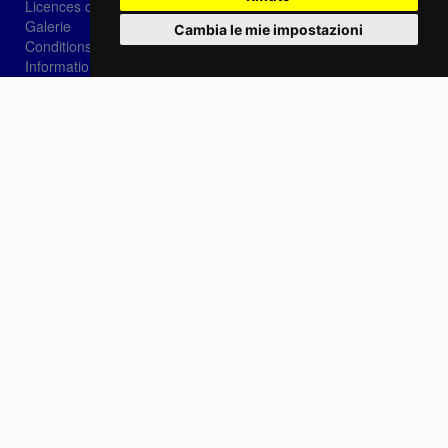
Licences d'image
Galerie
Cambia le mie impostazioni
Conditions de vente
Informations sur les cookies
Privacy
Login
Récupération de mot
Se connecter
Choisissez votre langue:
IT
EN
FR
Contactez-nous
info@sirotti.it
Tel.(+39) 0547 24467
Social
Fotoreporter Sirotti P.I. 02582180408 - Il interdit l'utilisation d'images et de contenus sur
ce site sans l'autorisation de l'auteur