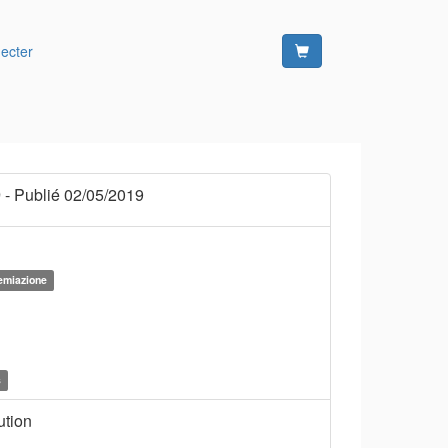
ecter
9
- Publié 02/05/2019
remiazione
s
ution