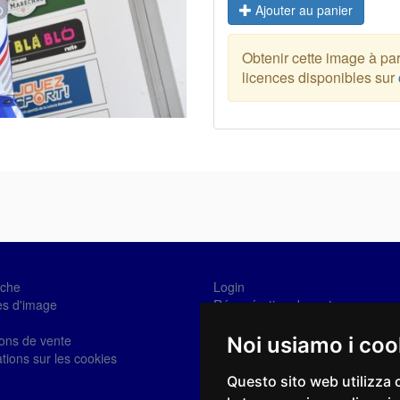
Ajouter au panier
Obtenir cette image à part
licences disponibles sur
che
Login
es d'image
Récupération de mot
Se connecter
ions de vente
Noi usiamo i coo
tions sur les cookies
Questo sito web utilizza 