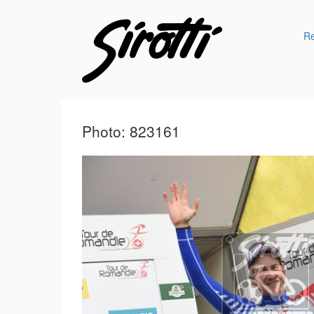
R
Photo: 823161