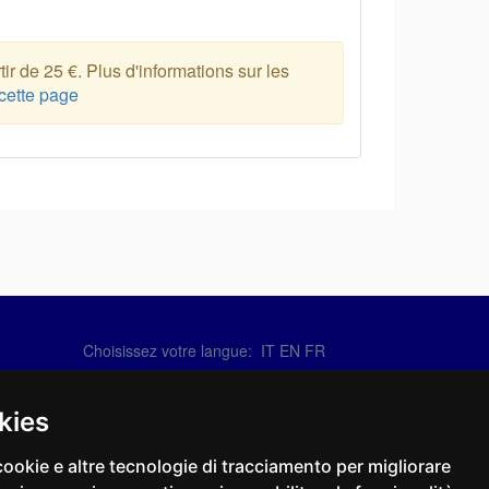
ir de 25 €. Plus d'informations sur les
cette page
Choisissez votre langue:
IT
EN
FR
Contactez-nous
info@sirotti.it
kies
Tel.(+39) 0547 24467
cookie e altre tecnologie di tracciamento per migliorare
Social