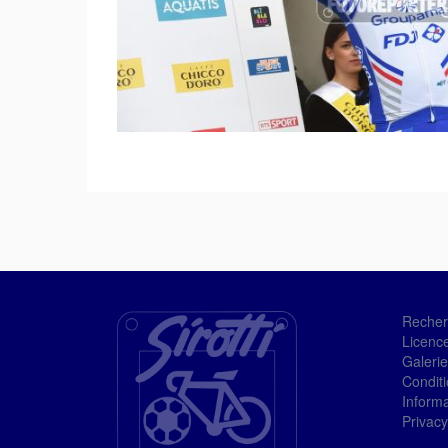
Recher
Licenc
Galerie
Condit
Informa
Privacy