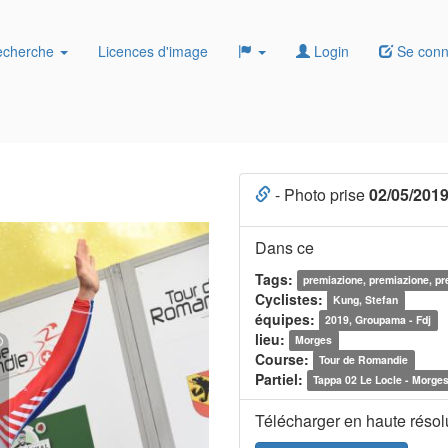
echerche
Licences d'image
Login
Se conn
- Photo prise
02/05/201
Dans ce
Tags:
premiazione, premiazione, p
Cyclistes:
Kung, Stefan
équipes:
2019, Groupama - Fdj
lieu:
Morges
Course:
Tour de Romandie
Partiel:
Tappa 02 Le Locle - Morge
Télécharger en haute résol