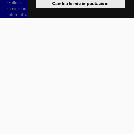
Gallerie
Cambia le mie impostazioni
Condizioni di vendita
Informativa sui Cookie
Privacy
Login
Password dimenticata?
Registrati
Scegli la lingua: IT
EN
FR
Contattaci
info@sirotti.it
Tel.(+39) 0547 24467
Social
Fotoreporter Sirotti P.I. 02582180408 - Vietato l'utilizzo delle immagini e dei contenuti di
questo sito se non autorizzato dall'autore
Sito realizzato da
Casadei Comunicazione