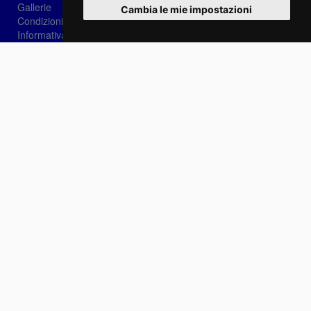
Gallerie
Cambia le mie impostazioni
Condizioni di vendita
Informativa sui Cookie
Privacy
Login
Password dimenticata?
Registrati
Scegli la lingua: IT
EN
FR
Contattaci
info@sirotti.it
Tel.(+39) 0547 24467
Social
Fotoreporter Sirotti P.I. 02582180408 - Vietato l'utilizzo delle immagini e dei contenuti di
questo sito se non autorizzato dall'autore
Sito realizzato da
Casadei Comunicazione