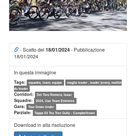
- Scatto del
18/01/2024
- Pubblicazione
18/01/2024
In questa immagine
Tags:
squadra, team, equipe
maglia leader , leader jersey, maillot
du leader
Corridori:
Del Toro Romero, Isaac
Squadre:
2024, Uae Team Emirates
Gara:
Tour Down Under
Parziale:
Tappa 03 Tea Tree Gully - Campbelltown
Download in alta risoluzione