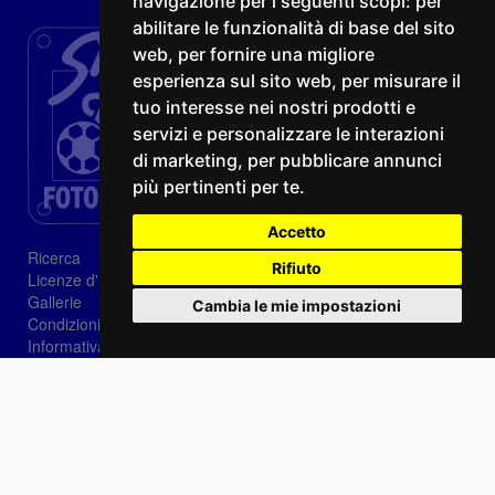
navigazione per i seguenti scopi:
per
abilitare le funzionalità di base del sito
web
,
per fornire una migliore
esperienza sul sito web
,
per misurare il
tuo interesse nei nostri prodotti e
servizi e personalizzare le interazioni
di marketing
,
per pubblicare annunci
più pertinenti per te
.
Accetto
Ricerca
Rifiuto
Licenze d'utilizzo
Gallerie
Cambia le mie impostazioni
Condizioni di vendita
Informativa sui Cookie
Privacy
Login
Password dimenticata?