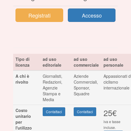
Registrati
Accesso
Tipo di
ad uso
ad uso
ad uso
licenza
editoriale
commerciale
personale
A chi è
Giornalisti,
Aziende
Appassionati d
rivolto
Redazioni,
Commerciali,
ciclismo
Agenzie
Sponsor,
internazionale
Stampa e
Squadre
Media
25€
Costo
Contattaci
Contattaci
unitario
per
iva e tasse
l'utilizzo
incluse.