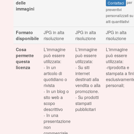
delle
per
Contattaci
immagini
preventivi
personalizzati su
alti quantitativi
Formato
JPG in alta
JPG in alta
JPG in alta
disponibile
risoluzione
risoluzione
risoluzione
Cosa
L'immagine
L'immagine
L'immagine
permette
può essere
può essere
può essere
questa
utilizzata:
utilizzata:
utilizzata:
licenza
- In un
- Su siti
-riprodotta e
articolo di
internet
stampata a fini
quotidiano o
destinati alla
esclusivament
rivista
vendita o alla
personali;
- In un blog o
promozione.
sito web a
- Su prodotti
scopo
stampati
descrittivo
pubblicitari
- In una
presentazione
non
commerciale