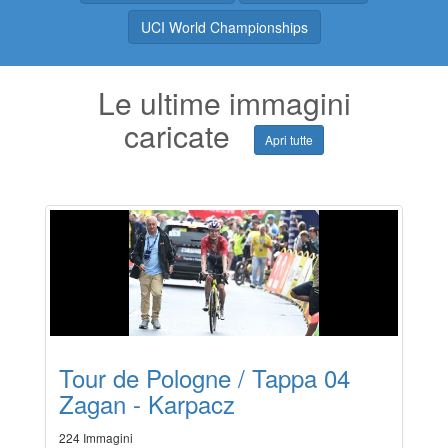
UCI World Championships
Le ultime immagini
caricate
Apri tutte
Tour de Pologne / Tappa 04
Zagan - Karpacz
224 Immagini