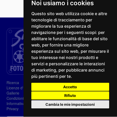
Noi usiamo i cookies
Questo sito web utilizza cookie e altre
tecnologie di tracciamento per
migliorare la tua esperienza di
navigazione per i seguenti scopi:
per
abilitare le funzionalità di base del sito
web
,
per fornire una migliore
esperienza sul sito web
,
per misurare il
tuo interesse nei nostri prodotti e
servizi e personalizzare le interazioni
di marketing
,
per pubblicare annunci
più pertinenti per te
.
Ricerca
Accetto
Licenze d'utilizzo
Gallerie
Rifiuto
Condizioni di vendita
Informativa sui Cookie
Cambia le mie impostazioni
Privacy