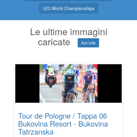
UCI World Championships
Le ultime immagini
caricate
Apri tutte
Tour de Pologne / Tappa 06
Bukovina Resort - Bukovina
Tatrzanska