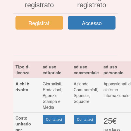
registrato
registrato
Registrati
Accesso
Tipo di
ad uso
ad uso
ad uso
licenza
editoriale
commerciale
personale
A chi è
Giornalisti,
Aziende
Appassionati d
rivolto
Redazioni,
Commerciali,
ciclismo
Agenzie
Sponsor,
internazionale
Stampa e
Squadre
Media
25€
Costo
Contattaci
Contattaci
unitario
per
iva e tasse