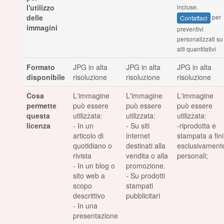
l'utilizzo
incluse.
delle
per
Contattaci
immagini
preventivi
personalizzati su
alti quantitativi
Formato
JPG in alta
JPG in alta
JPG in alta
disponibile
risoluzione
risoluzione
risoluzione
Cosa
L'immagine
L'immagine
L'immagine
permette
può essere
può essere
può essere
questa
utilizzata:
utilizzata:
utilizzata:
licenza
- In un
- Su siti
-riprodotta e
articolo di
internet
stampata a fini
quotidiano o
destinati alla
esclusivament
rivista
vendita o alla
personali;
- In un blog o
promozione.
sito web a
- Su prodotti
scopo
stampati
descrittivo
pubblicitari
- In una
presentazione