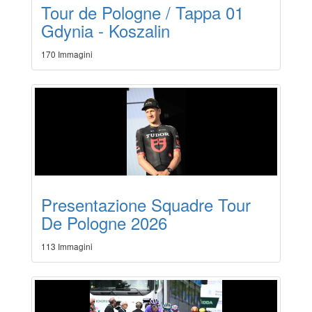
Tour de Pologne / Tappa 01
Gdynia - Koszalin
170 Immagini
Presentazione Squadre Tour
De Pologne 2026
113 Immagini