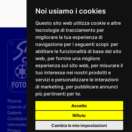
Noi usiamo i cookies
Questo sito web utilizza cookie e altre
tecnologie di tracciamento per
migliorare la tua esperienza di
navigazione per i seguenti scopi:
per
abilitare le funzionalità di base del sito
web
,
per fornire una migliore
esperienza sul sito web
,
per misurare il
tuo interesse nei nostri prodotti e
servizi e personalizzare le interazioni
di marketing
,
per pubblicare annunci
più pertinenti per te
.
Ricerca
Accetto
Licenze d'utilizzo
Gallerie
Rifiuto
Condizioni di vendita
Informativa sui Cookie
Cambia le mie impostazioni
Privacy