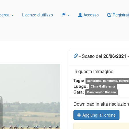
cerca
Licenze d'utilizzo
Accesso
Registrat
- Scatto del
20/06/2021
-
In questa immagine
Tags:
panorama, panorama, panor
Luogo:
Cima Gallisterna
Gara:
Campionato Italiano
Download in alta risoluzio
Aggiungi all'ordine