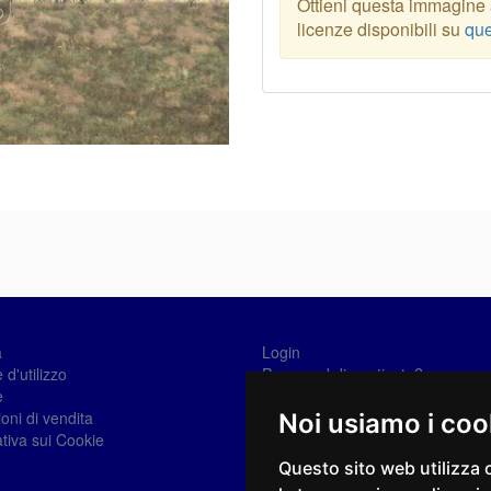
Ottieni questa immagine a
licenze disponibili su
que
a
Login
 d'utilizzo
Password dimenticata?
e
Registrati
oni di vendita
Noi usiamo i coo
tiva sui Cookie
Questo sito web utilizza 