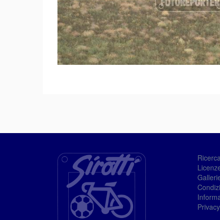
Ricerc
Licenze
Galleri
Condizi
Informa
Privacy