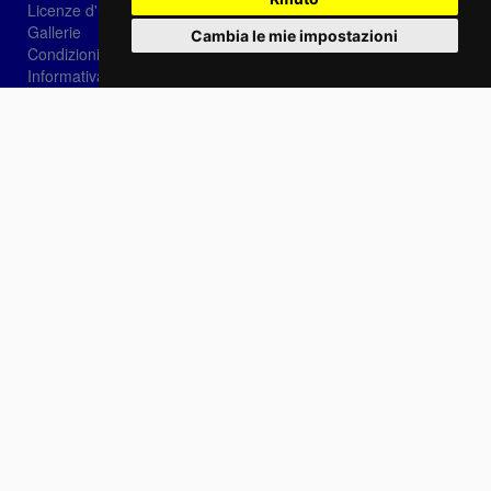
Licenze d'utilizzo
Gallerie
Cambia le mie impostazioni
Condizioni di vendita
Informativa sui Cookie
Privacy
Login
Password dimenticata?
Registrati
Scegli la lingua:
IT
EN
FR
Contattaci
info@sirotti.it
Tel.(+39) 0547 24467
Social
Fotoreporter Sirotti P.I. 02582180408 - Vietato l'utilizzo delle immagini e dei contenuti di