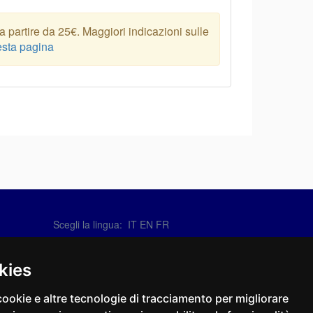
 partire da 25€. Maggiori indicazioni sulle
sta pagina
Scegli la lingua:
IT
EN
FR
Contattaci
info@sirotti.it
kies
Tel.(+39) 0547 24467
cookie e altre tecnologie di tracciamento per migliorare
Social