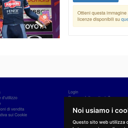
Ottieni questa immagine a
licenze disponibili su
que
a
Login
 d'utilizzo
Password dimenticata?
e
Registrati
oni di vendita
Noi usiamo i coo
tiva sui Cookie
Questo sito web utilizza 