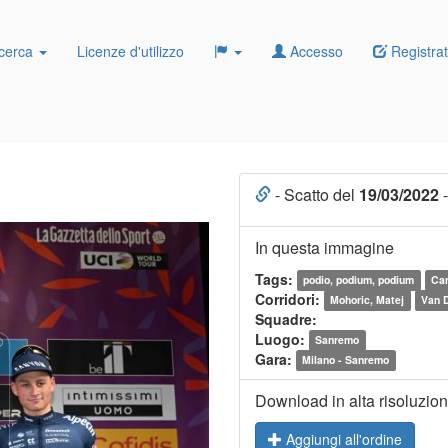
cerca
Licenze d'utilizzo
Accesso
Registrat
- Scatto del
19/03/2022
-
In questa immagine
Tags:
podio, podium, podium
Cam
Corridori:
Mohoric, Matej
Van D
Squadre:
Luogo:
Sanremo
Gara:
Milano - Sanremo
Download in alta risoluzio
Aggiungi all'ordine