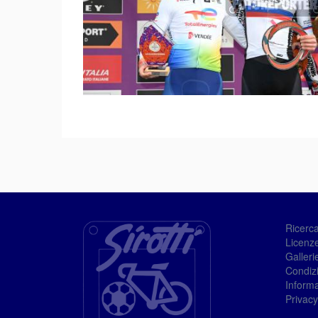
Ricerc
Licenze
Galleri
Condizi
Informa
Privacy