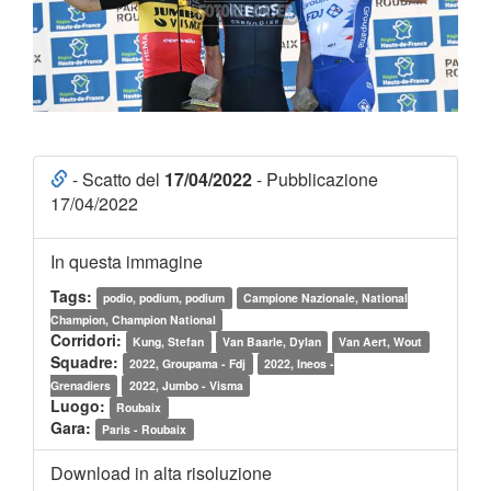
- Scatto del
17/04/2022
- Pubblicazione
17/04/2022
In questa immagine
Tags:
podio, podium, podium
Campione Nazionale, National
Champion, Champion National
Corridori:
Kung, Stefan
Van Baarle, Dylan
Van Aert, Wout
Squadre:
2022, Groupama - Fdj
2022, Ineos -
Grenadiers
2022, Jumbo - Visma
Luogo:
Roubaix
Gara:
Paris - Roubaix
Download in alta risoluzione