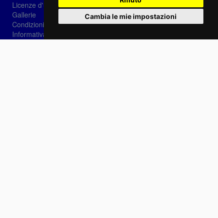
Licenze d'utilizzo
Gallerie
Cambia le mie impostazioni
Condizioni di vendita
Informativa sui Cookie
Privacy
Login
Password dimenticata?
Registrati
Scegli la lingua:
IT
EN
FR
Contattaci
info@sirotti.it
Tel.(+39) 0547 24467
Social
Fotoreporter Sirotti P.I. 02582180408 - Vietato l'utilizzo delle immagini e dei contenuti di