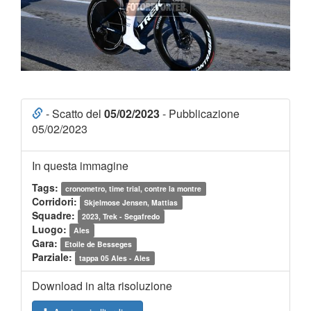
- Scatto del
05/02/2023
- Pubblicazione
05/02/2023
In questa immagine
Tags:
cronometro, time trial, contre la montre
Corridori:
Skjelmose Jensen, Mattias
Squadre:
2023, Trek - Segafredo
Luogo:
Ales
Gara:
Etoile de Besseges
Parziale:
tappa 05 Ales - Ales
Download in alta risoluzione