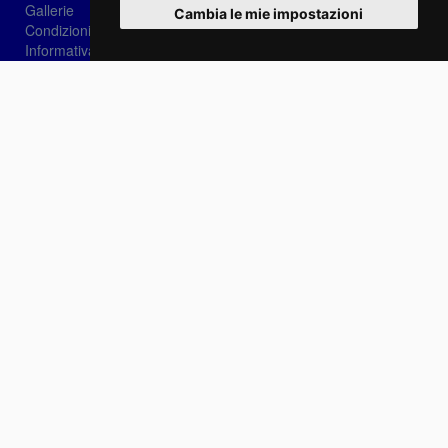
Gallerie
Cambia le mie impostazioni
Condizioni di vendita
Informativa sui Cookie
Privacy
Login
Password dimenticata?
Registrati
Scegli la lingua:
IT
EN
FR
Contattaci
info@sirotti.it
Tel.(+39) 0547 24467
Social
Fotoreporter Sirotti P.I. 02582180408 - Vietato l'utilizzo delle immagini e dei contenuti di
questo sito se non autorizzato dall'autore
Sito realizzato da
Casadei Comunicazione