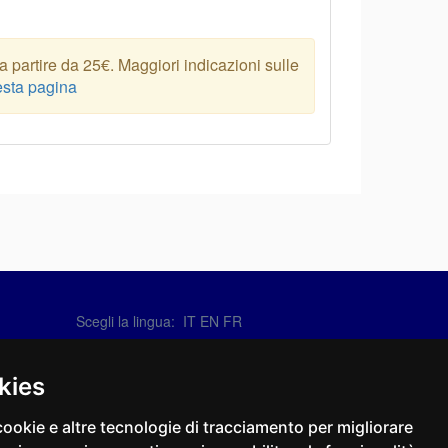
 partire da 25€. Maggiori indicazioni sulle
sta pagina
Scegli la lingua:
IT
EN
FR
Contattaci
info@sirotti.it
kies
Tel.(+39) 0547 24467
cookie e altre tecnologie di tracciamento per migliorare
Social