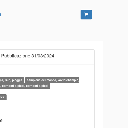
i
 Pubblicazione 31/03/2024
ia, rain, pioggia
campione del mondo, world champio,
, corridori a piedi, corridori a piedi
inck
ne