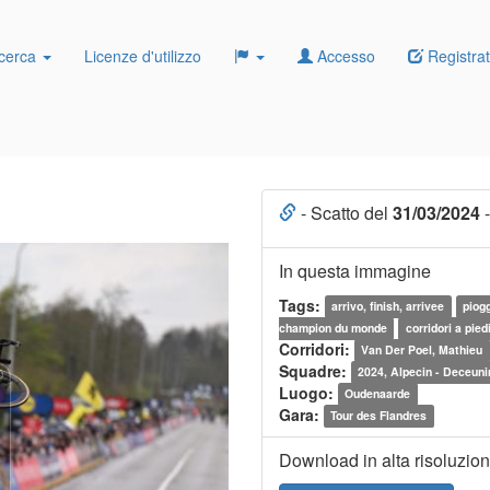
cerca
Licenze d'utilizzo
Accesso
Registrat
- Scatto del
31/03/2024
-
In questa immagine
Tags:
arrivo, finish, arrivee
piogg
champion du monde
corridori a piedi
Corridori:
Van Der Poel, Mathieu
Squadre:
2024, Alpecin - Deceun
Luogo:
Oudenaarde
Gara:
Tour des Flandres
Download in alta risoluzio