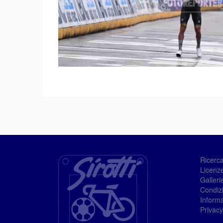
Ricerc
Licenze
Galleri
Condizi
Informa
Privacy