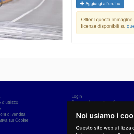
Aggiungi all'ordine
Ottieni questa immagine a
licenze disponibili su
que
a
Login
 d'utilizzo
Password dimenticata?
e
Registrati
oni di vendita
Noi usiamo i coo
tiva sui Cookie
Questo sito web utilizza 