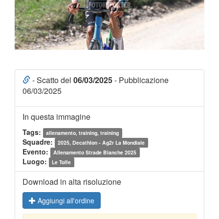
- Scatto del
06/03/2025
- Pubblicazione
06/03/2025
In questa immagine
Tags:
allenamento, training, training
Squadre:
2025, Decathlon - Ag2r La Mondiale
Evento:
Allenamento Strade Bianche 2025
Luogo:
Le Tolfe
Download in alta risoluzione
Aggiungi all'ordine