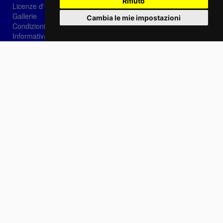
Rifiuto
Licenze d'utilizzo
Gallerie
Cambia le mie impostazioni
Condizioni di vendita
Informativa sui Cookie
Privacy
Login
Password dimenticata?
Registrati
Scegli la lingua:
IT
EN
FR
Contattaci
info@sirotti.it
Tel.(+39) 0547 24467
Social
Fotoreporter Sirotti P.I. 02582180408 - Vietato l'utilizzo delle immagini e dei contenuti di