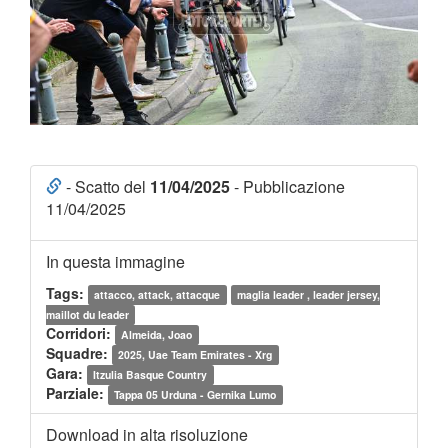
- Scatto del
11/04/2025
- Pubblicazione
11/04/2025
In questa immagine
Tags:
attacco, attack, attacque
maglia leader , leader jersey,
maillot du leader
Corridori:
Almeida, Joao
Squadre:
2025, Uae Team Emirates - Xrg
Gara:
Itzulia Basque Country
Parziale:
Tappa 05 Urduna - Gernika Lumo
Download in alta risoluzione