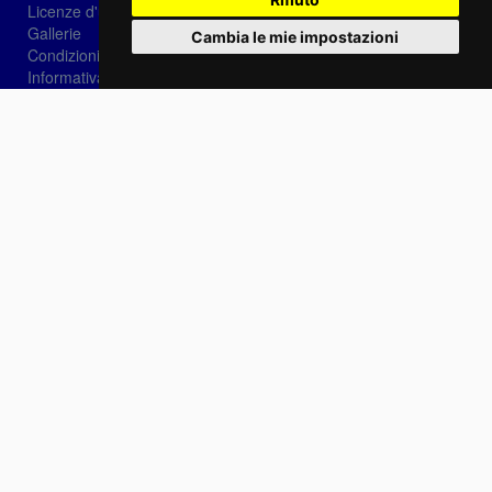
Licenze d'utilizzo
Gallerie
Cambia le mie impostazioni
Condizioni di vendita
Informativa sui Cookie
Privacy
Login
Password dimenticata?
Registrati
Scegli la lingua:
IT
EN
FR
Contattaci
info@sirotti.it
Tel.(+39) 0547 24467
Social
Fotoreporter Sirotti P.I. 02582180408 - Vietato l'utilizzo delle immagini e dei contenuti di