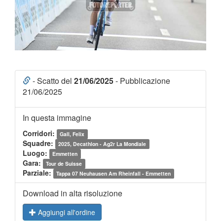
- Scatto del
21/06/2025
- Pubblicazione
21/06/2025
In questa immagine
Corridori:
Gall, Felix
Squadre:
2025, Decathlon - Ag2r La Mondiale
Luogo:
Emmetten
Gara:
Tour de Suisse
Parziale:
Tappa 07 Neuhausen Am Rheinfall - Emmetten
Download in alta risoluzione
Aggiungi all'ordine