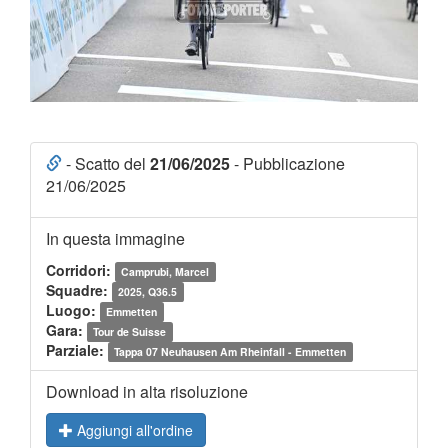
- Scatto del
21/06/2025
- Pubblicazione
21/06/2025
In questa immagine
Corridori:
Camprubi, Marcel
Squadre:
2025, Q36.5
Luogo:
Emmetten
Gara:
Tour de Suisse
Parziale:
Tappa 07 Neuhausen Am Rheinfall - Emmetten
Download in alta risoluzione
Aggiungi all'ordine