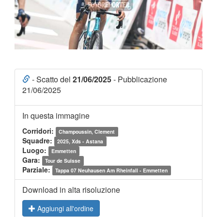
- Scatto del
21/06/2025
- Pubblicazione
21/06/2025
In questa immagine
Corridori:
Champoussin, Clement
Squadre:
2025, Xds - Astana
Luogo:
Emmetten
Gara:
Tour de Suisse
Parziale:
Tappa 07 Neuhausen Am Rheinfall - Emmetten
Download in alta risoluzione
Aggiungi all'ordine