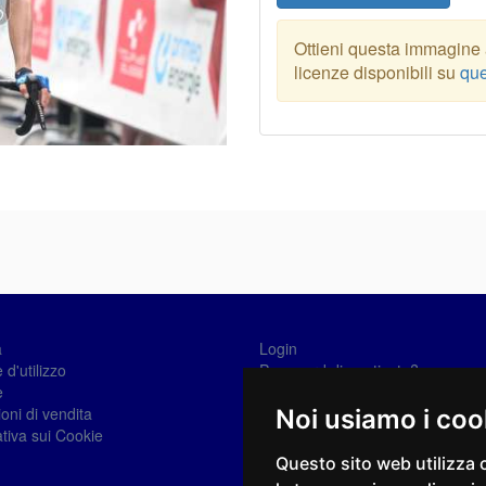
Ottieni questa immagine a
licenze disponibili su
que
a
Login
 d'utilizzo
Password dimenticata?
e
Registrati
oni di vendita
Noi usiamo i coo
tiva sui Cookie
Questo sito web utilizza 