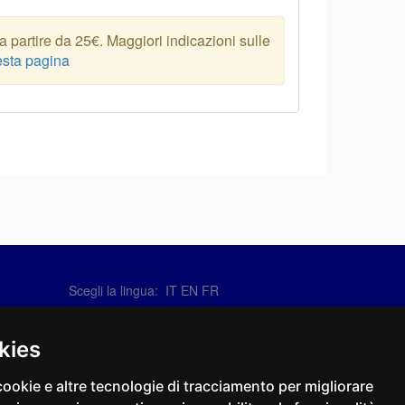
 partire da 25€. Maggiori indicazioni sulle
sta pagina
Scegli la lingua:
IT
EN
FR
Contattaci
info@sirotti.it
kies
Tel.(+39) 0547 24467
cookie e altre tecnologie di tracciamento per migliorare
Social