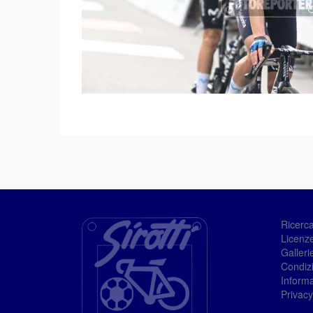
Ricerc
Licenze
Galleri
Condizi
Informa
Privacy