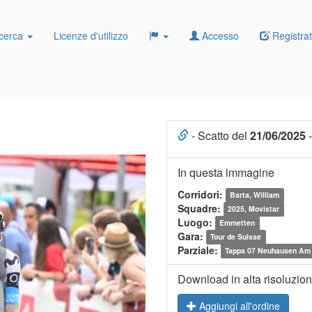
cerca
Licenze d'utilizzo
Accesso
Registrat
- Scatto del
21/06/2025
-
In questa immagine
Corridori:
Barta, William
Squadre:
2025, Movistar
Luogo:
Emmetten
Gara:
Tour de Suisse
Parziale:
Tappa 07 Neuhausen Am 
Download in alta risoluzio
Aggiungi all'ordine