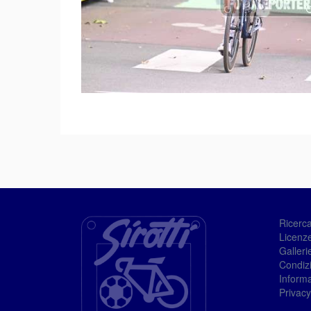
Ricerc
Licenze
Galleri
Condizi
Informa
Privacy