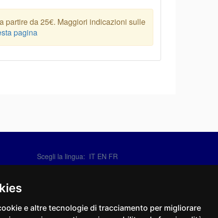
 partire da 25€. Maggiori indicazioni sulle
sta pagina
Scegli la lingua:
IT
EN
FR
Contattaci
info@sirotti.it
kies
Tel.(+39) 0547 24467
cookie e altre tecnologie di tracciamento per migliorare
Social