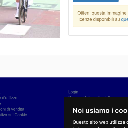
Ottieni questa immagine a
licenze disponibili su
que
a
Login
 d'utilizzo
Password dimenticata?
e
Registrati
oni di vendita
Noi usiamo i coo
tiva sui Cookie
Questo sito web utilizza 