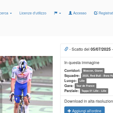
cerca
Licenze d'utilizzo
Accesso
Registrat
- Scatto del
05/07/2025
-
In questa immagine
Corridori:
Moscon, Gianni
Squadre:
2025, Red Bull - Bora 
Luogo:
Lille
Gara:
Tour de France
Parziale:
Tappa 01 Lille - Lille
Download in alta risoluzio
Aggiungi all'ordine