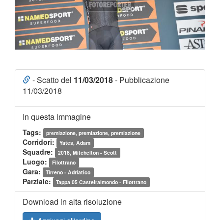
- Scatto del
11/03/2018
- Pubblicazione
11/03/2018
In questa immagine
Tags:
premiazione, premiazione, premiazione
Corridori:
Yates, Adam
Squadre:
2018, Mitchelton - Scott
Luogo:
Filottrano
Gara:
Tirreno - Adriatico
Parziale:
Tappa 05 Castelraimondo - Filottrano
Download in alta risoluzione