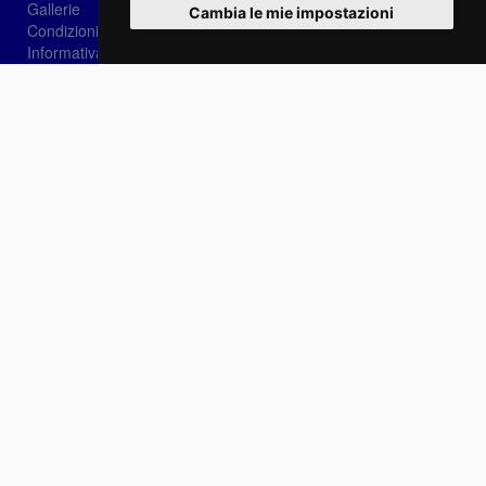
Gallerie
Cambia le mie impostazioni
Condizioni di vendita
Informativa sui Cookie
Privacy
Login
Password dimenticata?
Registrati
Scegli la lingua:
IT
EN
FR
Contattaci
info@sirotti.it
Tel.(+39) 0547 24467
Social
Fotoreporter Sirotti P.I. 02582180408 - Vietato l'utilizzo delle immagini e dei contenuti di
questo sito se non autorizzato dall'autore
Sito realizzato da
Casadei Comunicazione