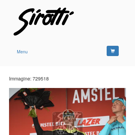
Menu
Immagine: 729518