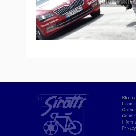
Ricerc
Licenze
Galleri
Condizi
Informa
Privacy