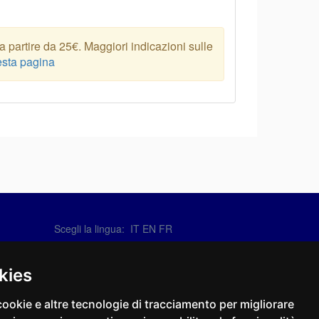
 partire da 25€. Maggiori indicazioni sulle
sta pagina
Scegli la lingua:
IT
EN
FR
Contattaci
info@sirotti.it
kies
Tel.(+39) 0547 24467
cookie e altre tecnologie di tracciamento per migliorare
Social