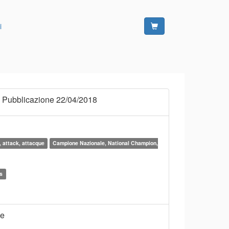
i
 Pubblicazione 22/04/2018
, attack, attacque
Campione Nazionale, National Champion,
rs
ne