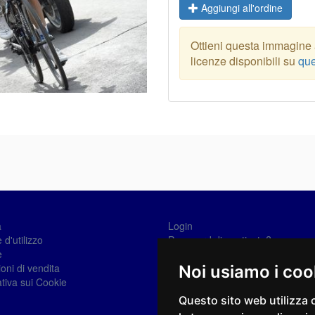
Aggiungi all'ordine
Ottieni questa immagine a
licenze disponibili su
que
a
Login
 d'utilizzo
Password dimenticata?
e
Registrati
oni di vendita
Noi usiamo i coo
tiva sui Cookie
Questo sito web utilizza 