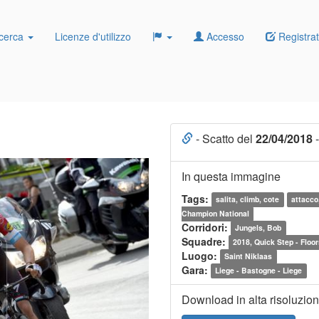
cerca
Licenze d'utilizzo
Accesso
Registrat
- Scatto del
22/04/2018
-
In questa immagine
Tags:
salita, climb, cote
attacco
Champion National
Corridori:
Jungels, Bob
Squadre:
2018, Quick Step - Floo
Luogo:
Saint Niklaas
Gara:
Liege - Bastogne - Liege
Download in alta risoluzio