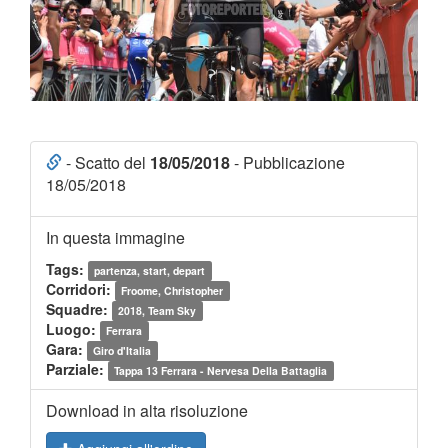
- Scatto del
18/05/2018
- Pubblicazione
18/05/2018
In questa immagine
Tags:
partenza, start, depart
Corridori:
Froome, Christopher
Squadre:
2018, Team Sky
Luogo:
Ferrara
Gara:
Giro d'Italia
Parziale:
Tappa 13 Ferrara - Nervesa Della Battaglia
Download in alta risoluzione