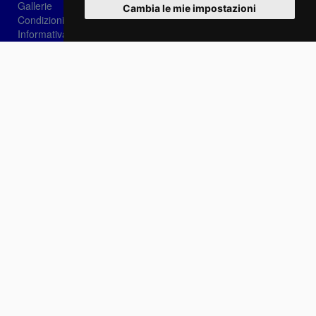
Gallerie
Cambia le mie impostazioni
Condizioni di vendita
Informativa sui Cookie
Privacy
Login
Password dimenticata?
Registrati
Scegli la lingua:
IT
EN
FR
Contattaci
info@sirotti.it
Tel.(+39) 0547 24467
Social
Fotoreporter Sirotti P.I. 02582180408 - Vietato l'utilizzo delle immagini e dei contenuti di
questo sito se non autorizzato dall'autore
Sito realizzato da
Casadei Comunicazione