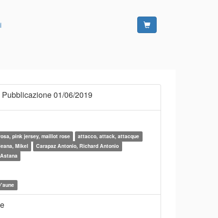
i
 Pubblicazione 01/06/2019
osa, pink jersey, maillot rose
attacco, attack, attacque
eana, Mikel
Carapaz Antonio, Richard Antonio
 Astana
D'aune
ne