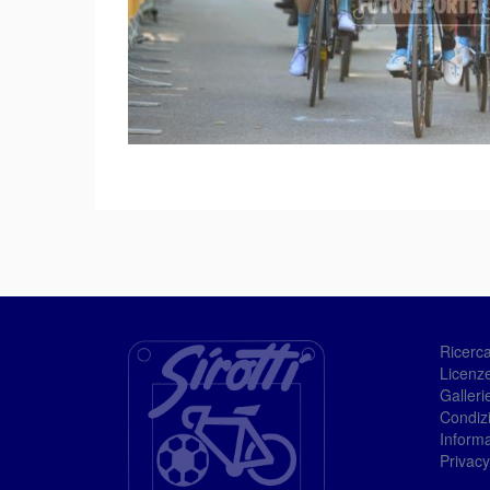
Ricerc
Licenze
Galleri
Condizi
Informa
Privacy