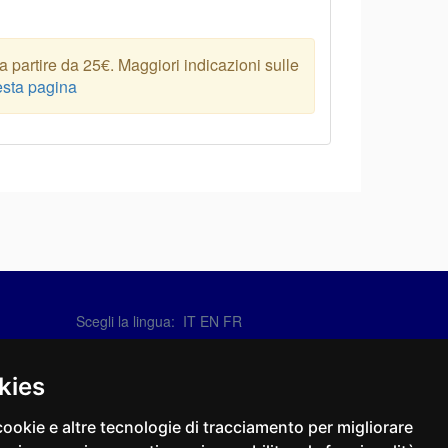
 partire da 25€. Maggiori indicazioni sulle
sta pagina
Scegli la lingua:
IT
EN
FR
Contattaci
info@sirotti.it
kies
Tel.(+39) 0547 24467
cookie e altre tecnologie di tracciamento per migliorare
Social