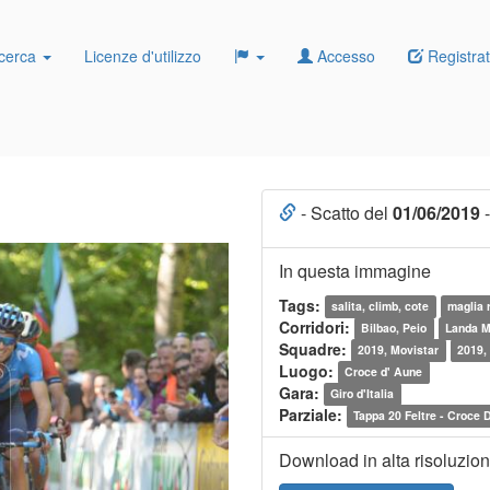
cerca
Licenze d'utilizzo
Accesso
Registrat
- Scatto del
01/06/2019
-
In questa immagine
Tags:
salita, climb, cote
maglia r
Corridori:
Bilbao, Peio
Landa M
Squadre:
2019, Movistar
2019,
Luogo:
Croce d' Aune
Gara:
Giro d'Italia
Parziale:
Tappa 20 Feltre - Croce 
Download in alta risoluzio