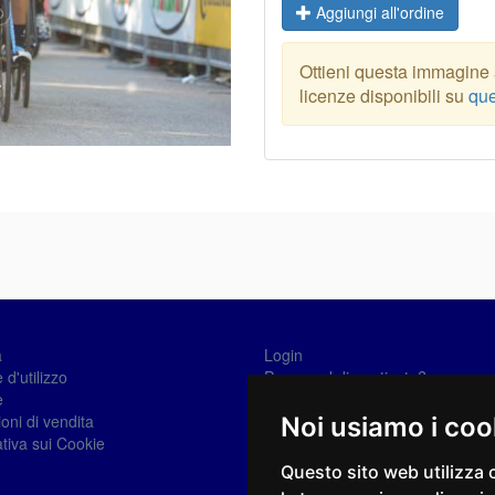
Aggiungi all'ordine
Ottieni questa immagine a
licenze disponibili su
que
a
Login
 d'utilizzo
Password dimenticata?
e
Registrati
oni di vendita
Noi usiamo i coo
tiva sui Cookie
Questo sito web utilizza 