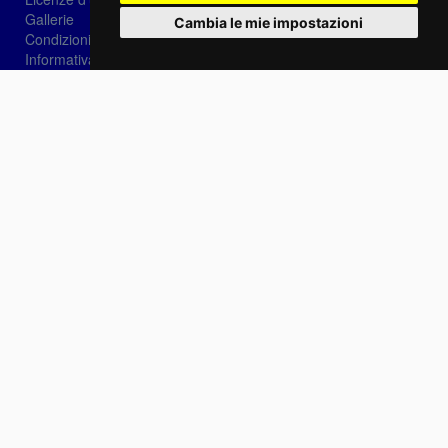
Gallerie
Cambia le mie impostazioni
Condizioni di vendita
Informativa sui Cookie
Privacy
Login
Password dimenticata?
Registrati
Scegli la lingua:
IT
EN
FR
Contattaci
info@sirotti.it
Tel.(+39) 0547 24467
Social
Fotoreporter Sirotti P.I. 02582180408 - Vietato l'utilizzo delle immagini e dei contenuti di
questo sito se non autorizzato dall'autore