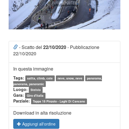
- Scatto del
22/10/2020
- Pubblicazione
22/10/2020
In questa immagine
Tags:
salita, climb, cote
neve, snow, neve
panorama,
panorama, panoramic
Luogo:
Stelvio
Gara:
Giro d'Italia
Parziale:
Tappa 18 Pinzolo - Laghi Di Cancano
Download in alta risoluzione
Aggiungi all'ordine