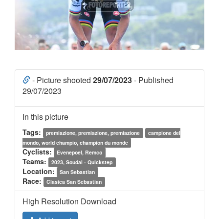
- Picture shooted
29/07/2023
- Published
29/07/2023
In this picture
Tags:
premiazione, premiazione, premiazione
campione del
mondo, world champio, champion du monde
Cyclists:
Evenepoel, Remco
Teams:
2023, Soudal - Quickstep
Location:
San Sebastian
Race:
Clasica San Sebastian
High Resolution Download