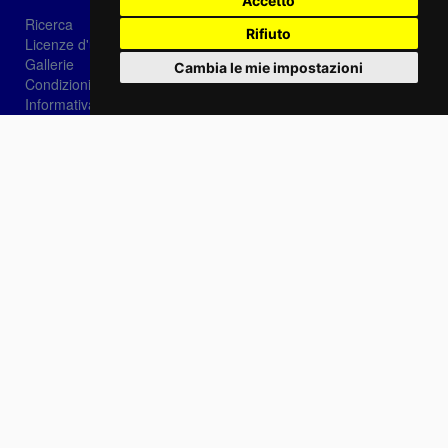
Accetto
Ricerca
Rifiuto
Licenze d'utilizzo
Gallerie
Cambia le mie impostazioni
Condizioni di vendita
Informativa sui Cookie
Privacy
Login
Password dimenticata?
Registrati
Scegli la lingua: IT
EN
FR
Contattaci
info@sirotti.it
Tel.(+39) 0547 24467
Social