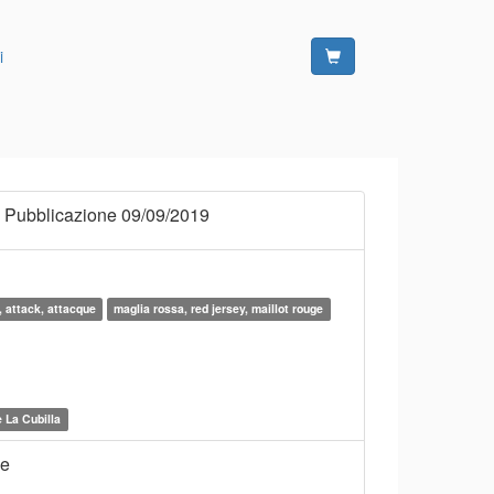
i
 Pubblicazione 09/09/2019
, attack, attacque
maglia rossa, red jersey, maillot rouge
e La Cubilla
ne