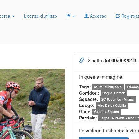
cerca
Licenze d'utilizzo
Accesso
Registrat
- Scatto del
09/09/2019
-
In questa immagine
Tags:
salita, climb, cote
attacco
Corridori:
Roglic, Primoz
Squadre:
2019, Jumbo - Visma
Luogo:
Alto De La Cubilla
Gara:
Vuelta a Espana
Parziale:
Tappa 16 Pravia - Alto D
Download in alta risoluzio