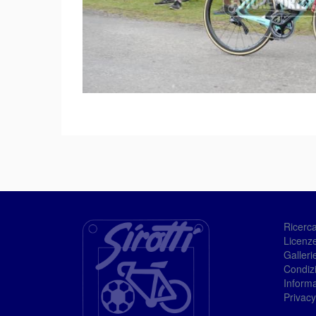
Ricerc
Licenze
Galleri
Condizi
Informa
Privacy