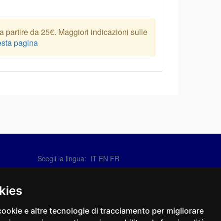
 partire da 25€. Maggiori indicazioni sulle
sta pagina
Scegli la lingua: IT
EN
FR
Contattaci
info@sirotti.it
kies
Tel.(+39) 0547 24467
cookie e altre tecnologie di tracciamento per migliorare
Social