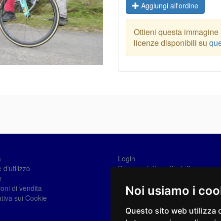
Aggiungi all'ordine
Ottieni questa immagine a
licenze disponibili su
que
a
Login
 d'utilizzo
Password dimenticata?
e
Registrati
oni di vendita
Noi usiamo i coo
tiva sui Cookie
Questo sito web utilizza 