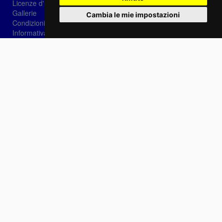
Licenze d'utilizzo
Gallerie
Cambia le mie impostazioni
Condizioni di vendita
Informativa sui Cookie
Privacy
Login
Password dimenticata?
Registrati
Scegli la lingua: IT
EN
FR
Contattaci
info@sirotti.it
Tel.(+39) 0547 24467
Social
Fotoreporter Sirotti P.I. 02582180408 - Vietato l'utilizzo delle immagini e dei contenuti di
questo sito se non autorizzato dall'autore