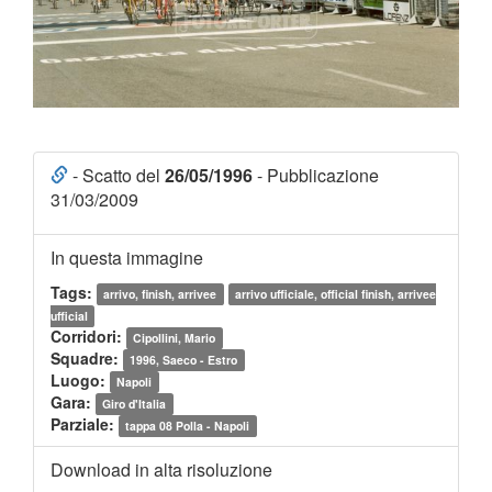
- Scatto del
26/05/1996
- Pubblicazione
31/03/2009
In questa immagine
Tags:
arrivo, finish, arrivee
arrivo ufficiale, official finish, arrivee
ufficial
Corridori:
Cipollini, Mario
Squadre:
1996, Saeco - Estro
Luogo:
Napoli
Gara:
Giro d'Italia
Parziale:
tappa 08 Polla - Napoli
Download in alta risoluzione