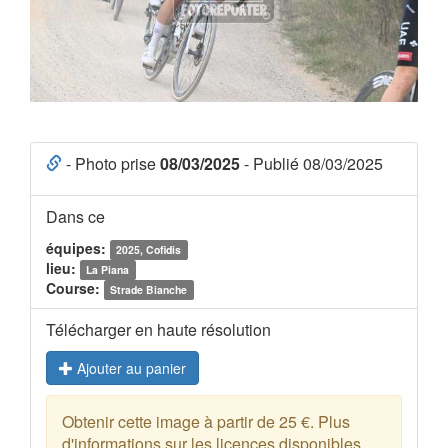
- Photo prise
08/03/2025
- Publié 08/03/2025
Dans ce
équipes:
2025, Cofidis
lieu:
La Piana
Course:
Strade Bianche
Télécharger en haute résolution
Ajouter au panier
Obtenir cette image à partir de 25 €. Plus
d'informations sur les licences disponibles