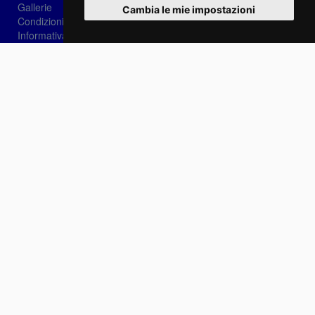
Gallerie
Cambia le mie impostazioni
Condizioni di vendita
Informativa sui Cookie
Privacy
Login
Password dimenticata?
Registrati
Scegli la lingua:
IT
EN
FR
Contattaci
info@sirotti.it
Tel.(+39) 0547 24467
Social
Fotoreporter Sirotti P.I. 02582180408 - Vietato l'utilizzo delle immagini e dei contenuti di
questo sito se non autorizzato dall'autore
Sito realizzato da
Casadei Comunicazione